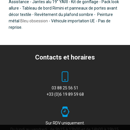
Assistance - Jantes alu 19" YARI - Kit de gonflage - Pack look
allure - Tableau de bord Rimini et panneaux de portes avant
décor textile - Revêtement du plafond sombre - Peinture
métal
Bleu obsession
- Véhicule importation UE - Pas de
reprise.
Contacts et horaires
03 88 25 56 51
+33 (0)6 19 89 59 68
Sur RDV uniquement.
Du lundi au vendredi : de 9h15 à 13h00 et de 14h00 à 19h15.