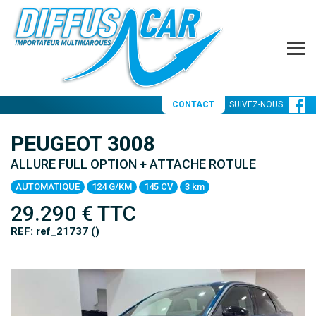
CONTACT
SUIVEZ-NOUS
PEUGEOT 3008
ALLURE FULL OPTION + ATTACHE ROTULE
AUTOMATIQUE
124 G/KM
145 CV
3 km
29.290
€ TTC
REF: ref_21737 ()