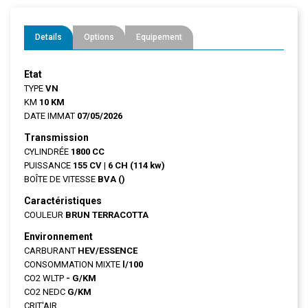
Details
Options
Equipement
Etat
TYPE
VN
KM
10 KM
DATE IMMAT
07/05/2026
Transmission
CYLINDRÉE
1800 CC
PUISSANCE
155 CV
|
6 CH (114 kw)
BOÎTE DE VITESSE
BVA ()
Caractéristiques
COULEUR
BRUN TERRACOTTA
Environnement
CARBURANT
HEV/ESSENCE
CONSOMMATION MIXTE
l/100
CO2 WLTP
- G/KM
CO2 NEDC
G/KM
CRIT'AIR