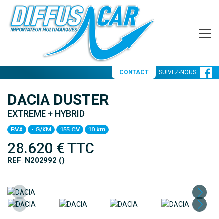
CONTACT
SUIVEZ-NOUS
DACIA DUSTER
EXTREME + HYBRID
BVA
- G/KM
155 CV
10 km
28.620
€ TTC
REF: N202992 ()