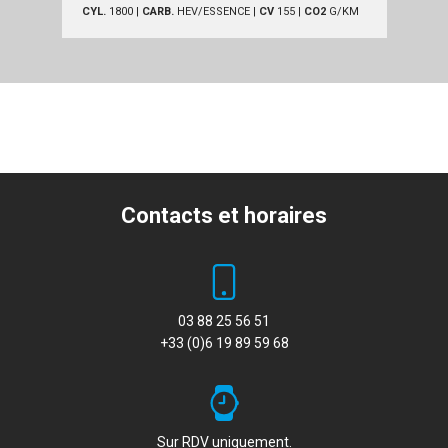
CYL.
1800
|
CARB.
HEV/ESSENCE
|
CV
155
|
CO2
G/KM
Contacts et horaires
03 88 25 56 51
+33 (0)6 19 89 59 68
Sur RDV uniquement.