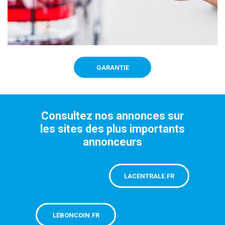
GARANTIE
Consultez nos annonces sur
les sites des plus importants
annonceurs
LACENTRALE.FR
LEBONCOIN.FR