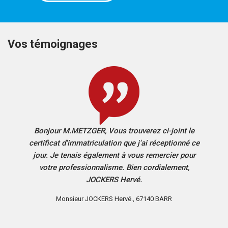
Vos témoignages
re
Bonjour M.METZGER, Vous trouverez ci-joint le
Bonjo
des
certificat d'immatriculation que j'ai réceptionné ce
fin
jour. Je tenais également à vous remercier pour
suis
votre professionnalisme. Bien cordialement,
qui m
JOCKERS Hervé.
étaie
étape
Monsieur JOCKERS Hervé., 67140 BARR
comm
et la