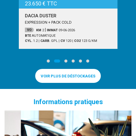
23.650 € TTC
DACIA DUSTER
EXPRESSION + PACK COLD
|
VO
KM
2
IMMAT
09-06-2026
BTE
AUTOMATIQUE
CYL.
1.2
|
CARB.
GPL
|
CV
120
|
CO2
123
G/KM
VOIR PLUS DE DÉSTOCKAGES
Informations pratiques