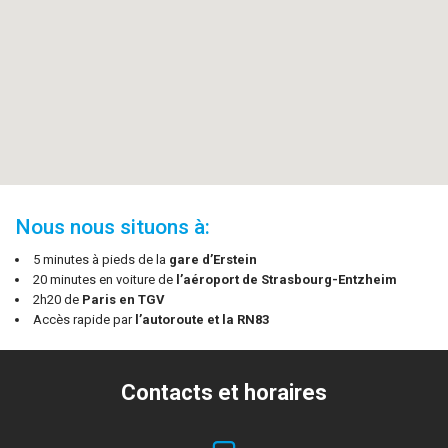
embed google maps
free web directories
Nous nous situons à:
5 minutes à pieds de la
gare d’Erstein
20 minutes en voiture de
l’aéroport de Strasbourg-Entzheim
2h20 de
Paris en TGV
Accès rapide par
l’autoroute et la RN83
Contacts et horaires