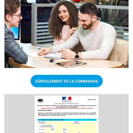
33.790 € TTC
PEUGEOT 308 SW
GT SUR COMMANDE
|
VN
KM
3
IMMAT
16-10-2022
BTE
AUTOMATIQUE
CYL.
1.5
|
CARB.
DIESEL
|
CV
130
|
CO2
123
G/KM
DÉROULEMENT DE LA COMMANDE
VOIR PLUS DE NOUVEAUTÉS