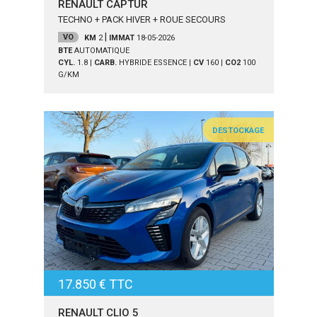
RENAULT CAPTUR
TECHNO + PACK HIVER + ROUE SECOURS
|
VO
KM
2
IMMAT
18-05-2026
BTE
AUTOMATIQUE
CYL.
1.8
|
CARB.
HYBRIDE ESSENCE
|
CV
160
|
CO2
100
G/KM
DESTOCKAGE
17.850 € TTC
RENAULT CLIO 5