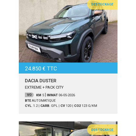
DESTOCKAGE
24.850 € TTC
DACIA DUSTER
EXTREME + PACK CITY
|
VO
KM
5
IMMAT
06-05-2026
BTE
AUTOMATIQUE
CYL.
1.2
|
CARB.
GPL
|
CV
120
|
CO2
123
G/KM
DESTOCKAGE