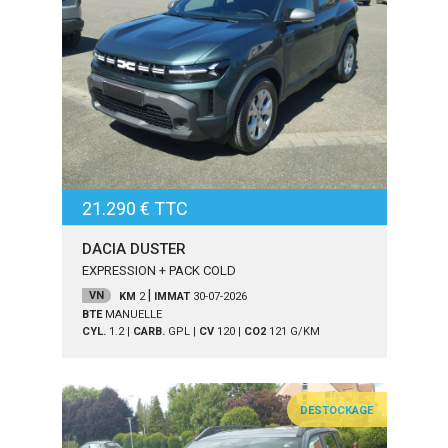
21.290 € TTC
DACIA DUSTER
EXPRESSION + PACK COLD
|
VN
KM
2
IMMAT
30-07-2026
BTE
MANUELLE
CYL.
1.2
|
CARB.
GPL
|
CV
120
|
CO2
121
G/KM
DESTOCKAGE