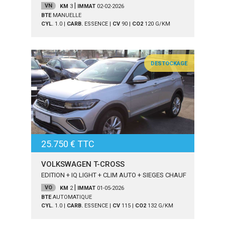
UF
|
VN
KM
3
IMMAT
02-02-2026
BTE
MANUELLE
CYL.
1.0
|
CARB.
ESSENCE
|
CV
90
|
CO2
120
G/KM
DESTOCKAGE
25.750 € TTC
VOLKSWAGEN T-CROSS
EDITION + IQ LIGHT + CLIM AUTO + SIEGES CHAUF
|
VO
KM
2
IMMAT
01-05-2026
BTE
AUTOMATIQUE
CYL.
1.0
|
CARB.
ESSENCE
|
CV
115
|
CO2
132
G/KM