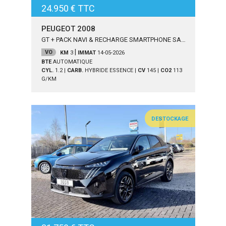
24.950 € TTC
PEUGEOT 2008
GT + PACK NAVI & RECHARGE SMARTPHONE SAN
S FIL
|
VO
KM
3
IMMAT
14-05-2026
BTE
AUTOMATIQUE
CYL.
1.2
|
CARB.
HYBRIDE ESSENCE
|
CV
145
|
CO2
113
G/KM
DESTOCKAGE