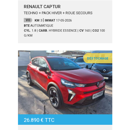
RENAULT CAPTUR
TECHNO + PACK HIVER + ROUE SECOURS
|
VO
KM
3
IMMAT
17-05-2026
BTE
AUTOMATIQUE
CYL.
1.8
|
CARB.
HYBRIDE ESSENCE
|
CV
160
|
CO2
100
G/KM
DESTOCKAGE
26.890 € TTC