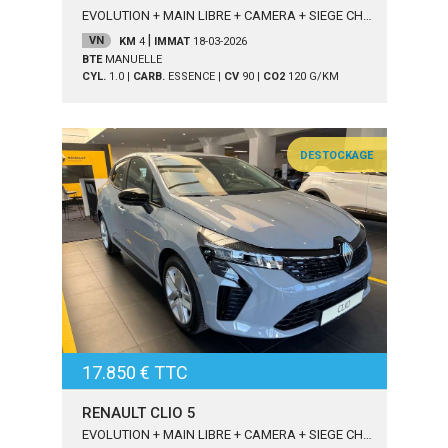
EVOLUTION + MAIN LIBRE + CAMERA + SIEGE CHA
UF
|
VN
KM
4
IMMAT
18-03-2026
BTE
MANUELLE
CYL.
1.0
|
CARB.
ESSENCE
|
CV
90
|
CO2
120
G/KM
DESTOCKAGE
17.850 € TTC
RENAULT CLIO 5
EVOLUTION + MAIN LIBRE + CAMERA + SIEGE CHA