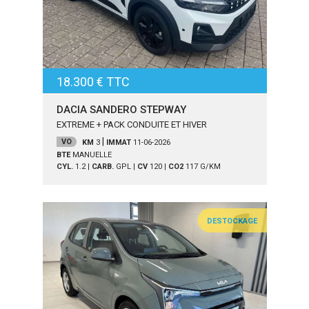
18.300 € TTC
DACIA SANDERO STEPWAY
EXTREME + PACK CONDUITE ET HIVER
|
VO
KM
3
IMMAT
11-06-2026
BTE
MANUELLE
CYL.
1.2
|
CARB.
GPL
|
CV
120
|
CO2
117
G/KM
DESTOCKAGE