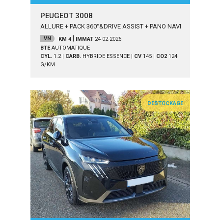
PEUGEOT 3008
ALLURE + PACK 360°&DRIVE ASSIST + PANO NAVI
|
VN
KM
4
IMMAT
24-02-2026
BTE
AUTOMATIQUE
CYL.
1.2
|
CARB.
HYBRIDE ESSENCE
|
CV
145
|
CO2
124
G/KM
DESTOCKAGE