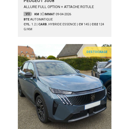
PEUGEOT 3008
ALLURE FULL OPTION + ATTACHE ROTULE
|
VO
KM
3
IMMAT
09-04-2026
BTE
AUTOMATIQUE
CYL.
1.2
|
CARB.
HYBRIDE ESSENCE
|
CV
145
|
CO2
124
G/KM
DESTOCKAGE