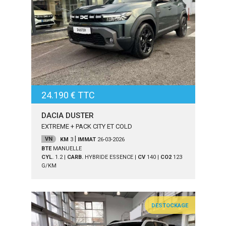
24.190 € TTC
DACIA DUSTER
EXTREME + PACK CITY ET COLD
|
VN
KM
3
IMMAT
26-03-2026
BTE
MANUELLE
CYL.
1.2
|
CARB.
HYBRIDE ESSENCE
|
CV
140
|
CO2
123
G/KM
DESTOCKAGE