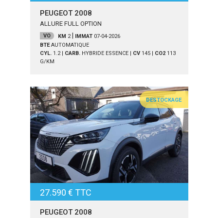
PEUGEOT 2008
ALLURE FULL OPTION
|
VO
KM
2
IMMAT
07-04-2026
BTE
AUTOMATIQUE
CYL.
1.2
|
CARB.
HYBRIDE ESSENCE
|
CV
145
|
CO2
113
G/KM
DESTOCKAGE
27.590 € TTC
PEUGEOT 2008