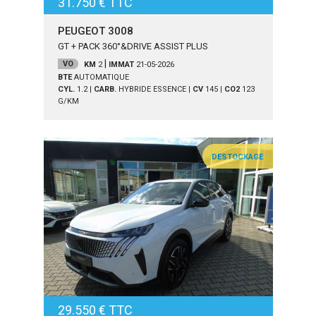
31.750 € TTC
PEUGEOT 3008
GT + PACK 360°&DRIVE ASSIST PLUS
|
VO
KM
2
IMMAT
21-05-2026
BTE
AUTOMATIQUE
CYL.
1.2
|
CARB.
HYBRIDE ESSENCE
|
CV
145
|
CO2
123
G/KM
DESTOCKAGE
29.550 € TTC