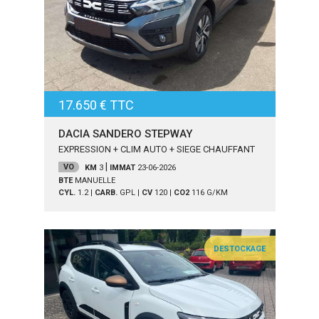
17.650 € TTC
DACIA SANDERO STEPWAY
EXPRESSION + CLIM AUTO + SIEGE CHAUFFANT
|
VO
KM
3
IMMAT
23-06-2026
BTE
MANUELLE
CYL.
1.2
|
CARB.
GPL
|
CV
120
|
CO2
116
G/KM
DESTOCKAGE