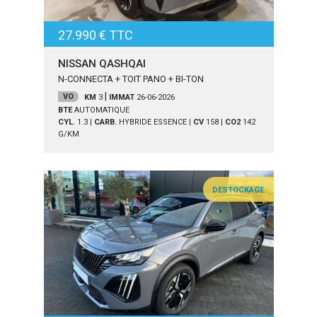
27.990 € TTC
NISSAN QASHQAI
N-CONNECTA + TOIT PANO + BI-TON
|
VO
KM
3
IMMAT
26-06-2026
BTE
AUTOMATIQUE
CYL.
1.3
|
CARB.
HYBRIDE ESSENCE
|
CV
158
|
CO2
142
G/KM
DESTOCKAGE