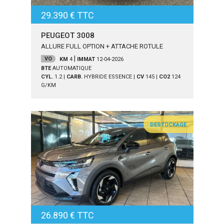
29.390 € TTC
PEUGEOT 3008
ALLURE FULL OPTION + ATTACHE ROTULE
|
VO
KM
4
IMMAT
12-04-2026
BTE
AUTOMATIQUE
CYL.
1.2
|
CARB.
HYBRIDE ESSENCE
|
CV
145
|
CO2
124
G/KM
DESTOCKAGE
26.890 € TTC