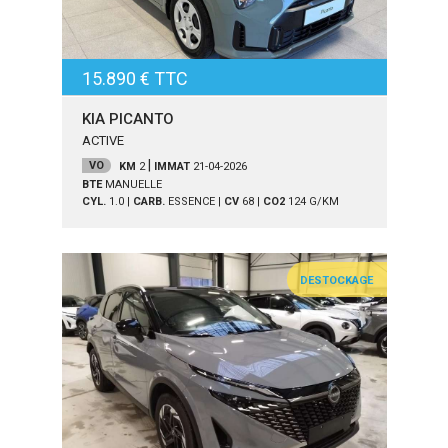
15.890 € TTC
KIA PICANTO
ACTIVE
|
VO
KM
2
IMMAT
21-04-2026
BTE
MANUELLE
CYL.
1.0
|
CARB.
ESSENCE
|
CV
68
|
CO2
124
G/KM
DESTOCKAGE