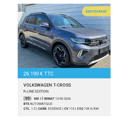
DESTOCKAGE
26.190 € TTC
VOLKSWAGEN T-CROSS
R-LINE EDITION
|
VO
KM
3
IMMAT
13-05-2026
BTE
AUTOMATIQUE
CYL.
1.0
|
CARB.
ESSENCE
|
CV
115
|
CO2
134
G/KM