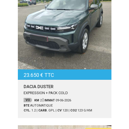
23.650 € TTC
DACIA DUSTER
EXPRESSION + PACK COLD
|
VO
KM
2
IMMAT
09-06-2026
BTE
AUTOMATIQUE
CYL.
1.2
|
CARB.
GPL
|
CV
120
|
CO2
123
G/KM