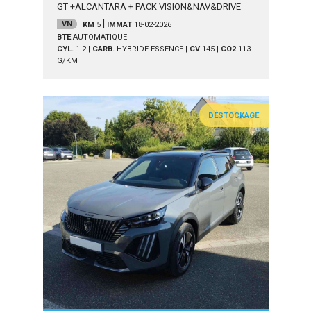
GT +ALCANTARA + PACK VISION&NAV&DRIVE
|
VN
KM
5
IMMAT
18-02-2026
BTE
AUTOMATIQUE
CYL.
1.2
|
CARB.
HYBRIDE ESSENCE
|
CV
145
|
CO2
113
G/KM
DESTOCKAGE