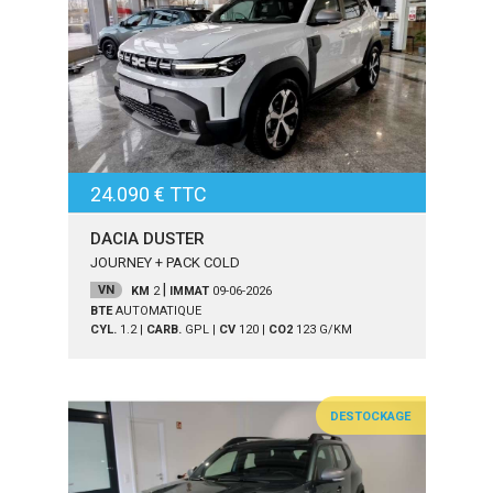
24.090 € TTC
DACIA DUSTER
JOURNEY + PACK COLD
|
VN
KM
2
IMMAT
09-06-2026
BTE
AUTOMATIQUE
CYL.
1.2
|
CARB.
GPL
|
CV
120
|
CO2
123
G/KM
DESTOCKAGE