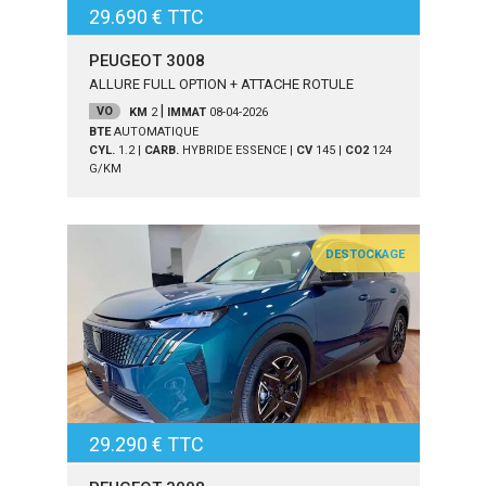
29.690 € TTC
PEUGEOT 3008
ALLURE FULL OPTION + ATTACHE ROTULE
|
VO
KM
2
IMMAT
08-04-2026
BTE
AUTOMATIQUE
CYL.
1.2
|
CARB.
HYBRIDE ESSENCE
|
CV
145
|
CO2
124
G/KM
DESTOCKAGE
29.290 € TTC