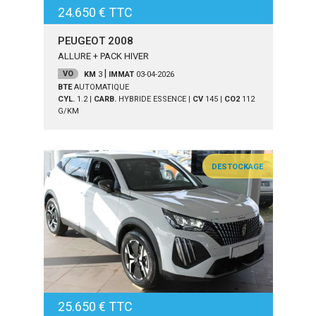
24.650 € TTC
PEUGEOT 2008
ALLURE + PACK HIVER
|
VO
KM
3
IMMAT
03-04-2026
BTE
AUTOMATIQUE
CYL.
1.2
|
CARB.
HYBRIDE ESSENCE
|
CV
145
|
CO2
112
G/KM
DESTOCKAGE
25.650 € TTC