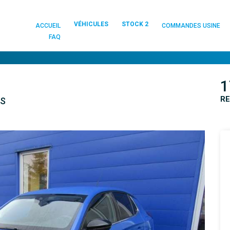
VÉHICULES
STOCK 2
ACCUEIL
COMMANDES USINE
FAQ
1
RE
ES