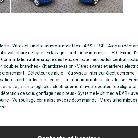
alette - Vitres et lunette arrière surteintées - ABS + ESP - Aide au dém
t involontaire de ligne - Eclairage d'ambiance intérieur à LED - Ecran d'
e - Commutation automatique des feux de route - accoudoir central coul
à 4 doubles branches - Kit anticrevasion - Vitres avants et arrières élect
 croisement - Détecteur de pluie - rétroviseur intérieur électrochrome -
ation - alerte antisomnolence - Limiteur automatique de vitesse - Fre
oviseurs dégivrants réglables électriquement avec répétiteur de clignota
 détection de sous gonflage des pneus - Système Multimedia DAB+ avec éc
urte - Verrouillage centralisé avec télécommande - Vitres athermiques -
rise.