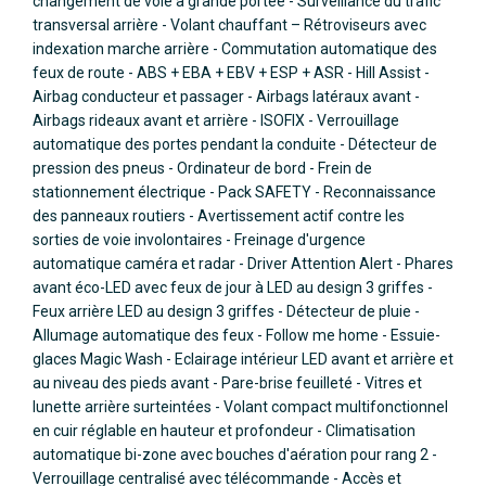
changement de voie à grande portée - Surveillance du trafic
transversal arrière - Volant chauffant – Rétroviseurs avec
indexation marche arrière - Commutation automatique des
feux de route - ABS + EBA + EBV + ESP + ASR - Hill Assist -
Airbag conducteur et passager - Airbags latéraux avant -
Airbags rideaux avant et arrière - ISOFIX - Verrouillage
automatique des portes pendant la conduite - Détecteur de
pression des pneus - Ordinateur de bord - Frein de
stationnement électrique - Pack SAFETY - Reconnaissance
des panneaux routiers - Avertissement actif contre les
sorties de voie involontaires - Freinage d'urgence
automatique caméra et radar - Driver Attention Alert - Phares
avant éco-LED avec feux de jour à LED au design 3 griffes -
Feux arrière LED au design 3 griffes - Détecteur de pluie -
Allumage automatique des feux - Follow me home - Essuie-
glaces Magic Wash - Eclairage intérieur LED avant et arrière et
au niveau des pieds avant - Pare-brise feuilleté - Vitres et
lunette arrière surteintées - Volant compact multifonctionnel
en cuir réglable en hauteur et profondeur - Climatisation
automatique bi-zone avec bouches d'aération pour rang 2 -
Verrouillage centralisé avec télécommande - Accès et