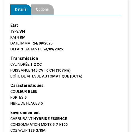
Details
Options
Etat
TYPE
VN
KM
4 KM
DATE IMMAT
24/09/2025
DÉPART GARANTIE
24/09/2025
Transmission
CYLINDRÉE
1.2 CC
PUISSANCE
145 CV
|
6 CH (107 kw)
BOÎTE DE VITESSE
AUTOMATIQUE (DCT6)
Caractéristiques
COULEUR
BLEU
PORTES
5
NBRE DE PLACES
5
Environnement
CARBURANT
HYBRIDE ESSENCE
CONSOMMATION MIXTE
5.7 l/100
CO2 WLTP
129 G/KM