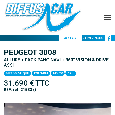
CONTACT
SUIVEZ-NOUS
PEUGEOT 3008
ALLURE + PACK PANO NAVI + 360° VISION & DRIVE
ASSI
AUTOMATIQUE
129 G/KM
145 CV
4 km
31.690
€ TTC
REF: ref_21583 ()