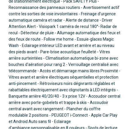
de stationnement électrique - Pack SAFETY Plus -
Reconnaissance des panneaux routiers - Avertissement actif
contre les sorties de voie involontaires - Freinage d'urgence
automatique caméra et radar - Alerte de distance - Driver
Attention Alert - Visiopark 1 caméra de recul 180°- Radar de
recul - Détecteur de pluie - Allumage automatique des feux et
des feux de route - Follow me home - Essuie-glaces Magic
Wash - Eclairage intérieur LED avant et arrière et au niveau
des pieds avant - Pare-brise acoustique feuilleté - Vitres
arrière surteintées - Climatisation automatique bi-zone avec
bouches d'aération pour rang 2 - Verrouillage centralisé avec
télécommande - Accès et démarrage mains libres Proximité -
Vitres avant et arrière électriques séquentielles et protection
anti-pincement - Rétroviseurs noirs dégivrants réglables et
rabattables électriquement avec clignotants à LED intégrés -
Banquette arrière 40/20/40 - 3 x prise 12V - Accoudoir central
arrière avec porte-gobelets et trappe à skis - Accoudoir
central avant avec rangement - Plancher du coffre
modulable 2 positions - PEUGEOT i-Connect - Apple Car Play
et Android Auto sans fil - Eclairage
d'ambiance personnalisable en 8 couleurs - Spots de lecture