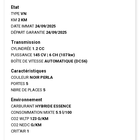
Etat
TYPE
VN
KM
2 KM
DATE IMMAT
24/09/2025
DÉPART GARANTIE
24/09/2025
Transmission
CYLINDRÉE
1.2 CC
PUISSANCE
145 CV
|
6 CH (107 kw)
BOÎTE DE VITESSE
AUTOMATIQUE (DCS6)
Caractéristiques
COULEUR
NOIR PERLA
PORTES
5
NBRE DE PLACES
5
Environnement
CARBURANT
HYBRIDE ESSENCE
CONSOMMATION MIXTE
5.5 l/100
CO2 WLTP
123 G/KM
CO2 NEDC
G/KM
CRIT'AIR
1