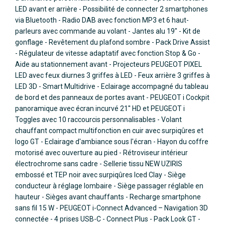
LED avant er arrière - Possibilité de connecter 2 smartphones
via Bluetooth - Radio DAB avec fonction MP3 et 6 haut-
parleurs avec commande au volant - Jantes alu 19" - Kit de
gonflage - Revêtement du plafond sombre - Pack Drive Assist
- Régulateur de vitesse adaptatif avec fonction Stop & Go -
Aide au stationnement avant - Projecteurs PEUGEOT PIXEL
LED avec feux diurnes 3 griffes à LED - Feux arrière 3 griffes à
LED 3D - Smart Multidrive - Eclairage accompagné du tableau
de bord et des panneaux de portes avant - PEUGEOT i Cockpit
panoramique avec écran incurvé 21'' HD et PEUGEOT i
Toggles avec 10 raccourcis personnalisables - Volant
chauffant compact multifonction en cuir avec surpiqûres et
logo GT - Eclairage d'ambiance sous l'écran - Hayon du coffre
motorisé avec ouverture au pied - Rétroviseur intérieur
électrochrome sans cadre - Sellerie tissu NEW UZIRIS
embossé et TEP noir avec surpiqûres Iced Clay - Siège
conducteur à réglage lombaire - Siège passager réglable en
hauteur - Sièges avant chauffants - Recharge smartphone
sans fil 15 W - PEUGEOT i-Connect Advanced – Navigation 3D
connectée - 4 prises USB-C - Connect Plus - Pack Look GT -