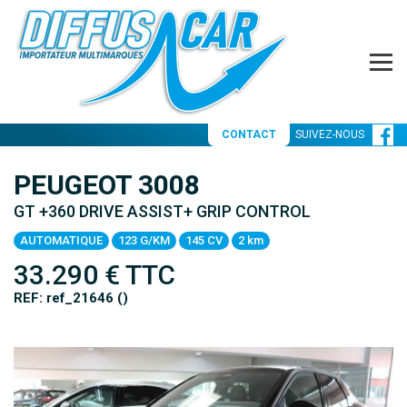
CONTACT
SUIVEZ-NOUS
PEUGEOT 3008
GT +360 DRIVE ASSIST+ GRIP CONTROL
AUTOMATIQUE
123 G/KM
145 CV
2 km
33.290
€ TTC
REF: ref_21646 ()